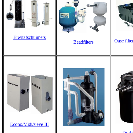
Eiwitafschuimers
Oase filt
Beadfilters
Econo/Midi/sieve III
Drukf